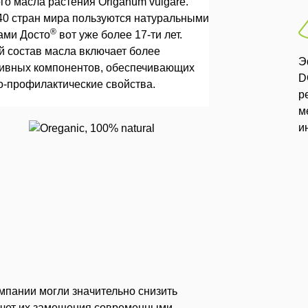
го масла растения Origanum vulgare.
40 стран мира пользуются натуральными
®
ами Досто
вот уже более
17-ти
лет.
й состав масла включает более
Э
тивных компонентов, обеспечивающих
D
о-профилактические свойства.
р
м
и
омпании могли значительно снизить
счет их замещения современными